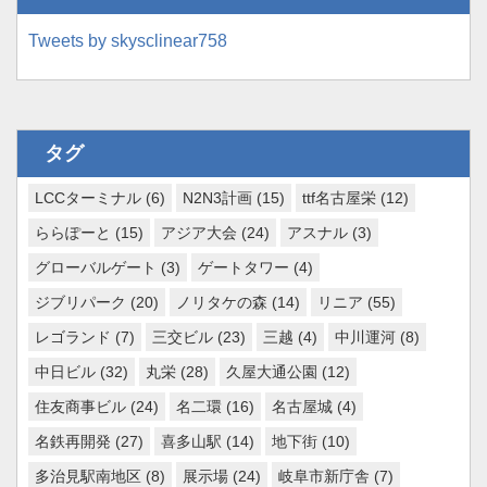
Tweets by skysclinear758
タグ
LCCターミナル
(6)
N2N3計画
(15)
ttf名古屋栄
(12)
ららぽーと
(15)
アジア大会
(24)
アスナル
(3)
グローバルゲート
(3)
ゲートタワー
(4)
ジブリパーク
(20)
ノリタケの森
(14)
リニア
(55)
レゴランド
(7)
三交ビル
(23)
三越
(4)
中川運河
(8)
中日ビル
(32)
丸栄
(28)
久屋大通公園
(12)
住友商事ビル
(24)
名二環
(16)
名古屋城
(4)
名鉄再開発
(27)
喜多山駅
(14)
地下街
(10)
多治見駅南地区
(8)
展示場
(24)
岐阜市新庁舎
(7)