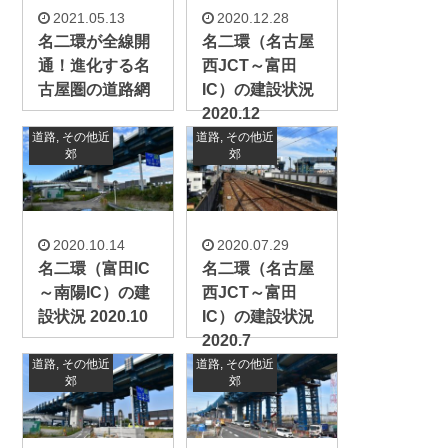
2021.05.13
2020.12.28
名二環が全線開
名二環（名古屋
通！進化する名
西JCT～富田
古屋圏の道路網
IC）の建設状況
2020.12
道路
,
その他近
道路
,
その他近
郊
郊
2020.10.14
2020.07.29
名二環（富田IC
名二環（名古屋
～南陽IC）の建
西JCT～富田
設状況 2020.10
IC）の建設状況
2020.7
道路
,
その他近
道路
,
その他近
郊
郊