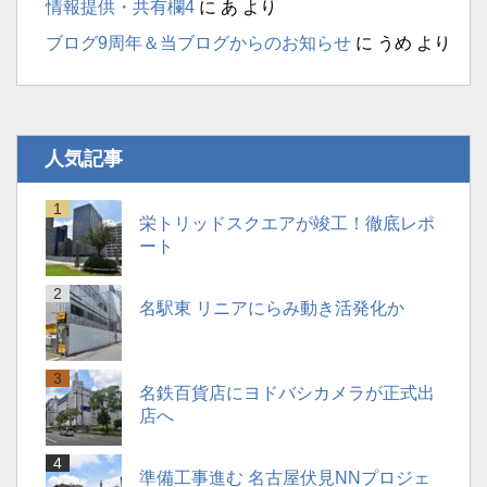
情報提供・共有欄4
に
あ
より
ブログ9周年＆当ブログからのお知らせ
に
うめ
より
人気記事
栄トリッドスクエアが竣工！徹底レポ
ート
名駅東 リニアにらみ動き活発化か
名鉄百貨店にヨドバシカメラが正式出
店へ
準備工事進む 名古屋伏見NNプロジェ