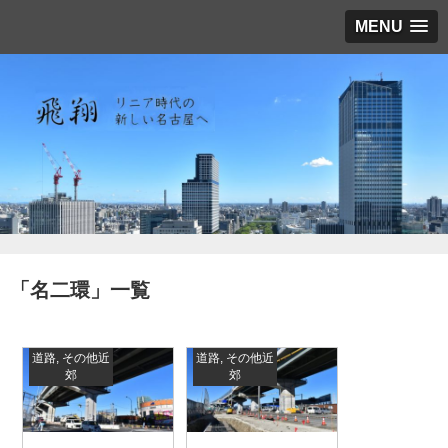
MENU
「
名二環
」
一覧
道路
,
その他近
道路
,
その他近
郊
郊