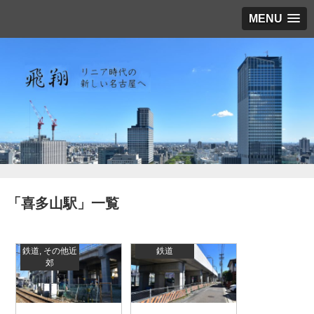
MENU
「
喜多山駅
」
一覧
鉄道
,
その他近
鉄道
郊