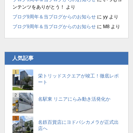
ンテンツをありがとう！
より
ブログ9周年＆当ブログからのお知らせ
に
yy
より
ブログ9周年＆当ブログからのお知らせ
に
M8
より
人気記事
栄トリッドスクエアが竣工！徹底レポ
ート
名駅東 リニアにらみ動き活発化か
名鉄百貨店にヨドバシカメラが正式出
店へ