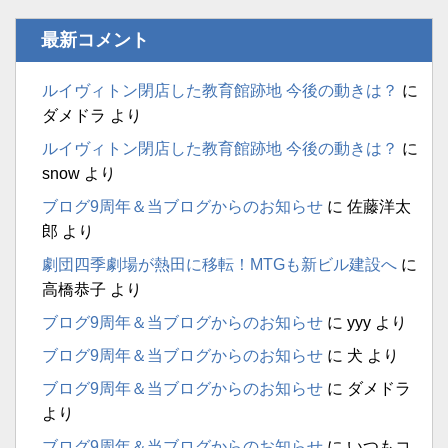
最新コメント
ルイヴィトン閉店した教育館跡地 今後の動きは？
に
ダメドラ
より
ルイヴィトン閉店した教育館跡地 今後の動きは？
に
snow
より
ブログ9周年＆当ブログからのお知らせ
に
佐藤洋太
郎
より
劇団四季劇場が熱田に移転！MTGも新ビル建設へ
に
高橋恭子
より
ブログ9周年＆当ブログからのお知らせ
に
yyy
より
ブログ9周年＆当ブログからのお知らせ
に
犬
より
ブログ9周年＆当ブログからのお知らせ
に
ダメドラ
より
ブログ9周年＆当ブログからのお知らせ
に
いつもコ