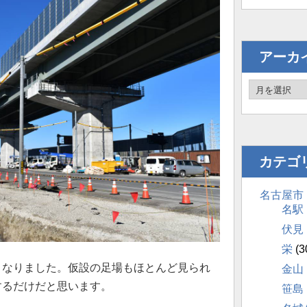
アーカ
カテゴ
名古屋市
名駅
伏見
栄
(3
となりました。仮設の足場もほとんど見られ
金山
するだけだと思います。
笹島