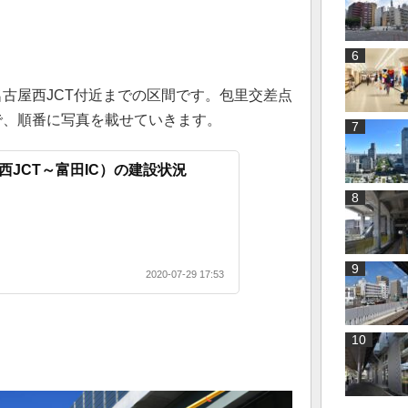
名古屋西JCT付近までの区間です。包里交差点
で、順番に写真を載せていきます。
西JCT～富田IC）の建設状況
2020-07-29 17:53