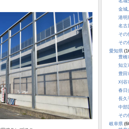
名城
金城
港明
名古
その
その
愛知県
(1
豊橋
知立
豊田
刈谷
春日
長久
中部
その
岐阜県
(6