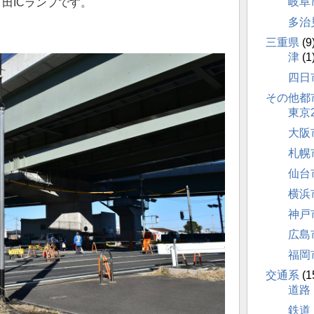
岐阜
田ICランプです。
多治
三重県
(9
津
(1
四日
その他都
東京
大阪
札幌
仙台
横浜
神戸
広島
福岡
交通系
(1
道路
鉄道