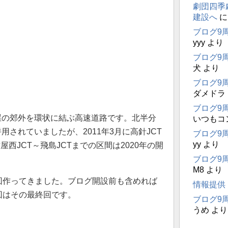
劇団四季
建設へ
ブログ9
yyy
より
ブログ9
犬
より
ブログ9
ダメドラ
ブログ9
屋の郊外を環状に結ぶ高速道路です。北半分
いつもコ
されていましたが、2011年3月に高針JCT
ブログ9
yy
より
西JCT～飛島JCTまでの区間は2020年の開
ブログ9
M8
より
回作ってきました。ブログ開設前も含めれば
情報提供
回はその最終回です。
ブログ9
うめ
より