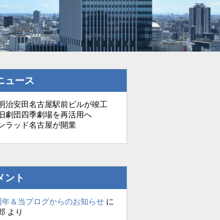
ニュース
治安田名古屋駅前ビルが竣工
劇団四季劇場を再活用へ
ンラッド名古屋が開業
メント
周年＆当ブログからのお知らせ
に
郎
より