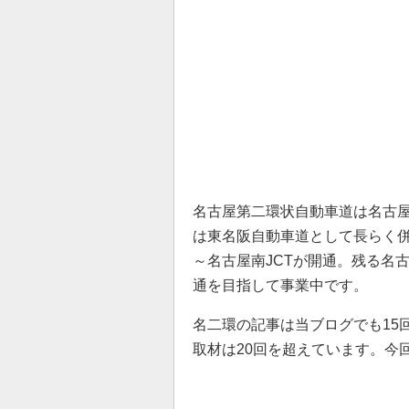
名古屋第二環状自動車道は名古
は東名阪自動車道として長らく併用
～名古屋南JCTが開通。残る名古屋
通を目指して事業中です。
名二環の記事は当ブログでも15
取材は20回を超えています。今