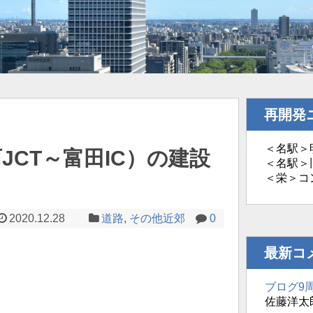
再開発
＜名駅＞明
JCT～富田IC）の建設
＜名駅＞旧
＜栄＞コ
2020.12.28
道路
,
その他近郊
0
最新コ
ブログ9
佐藤洋太