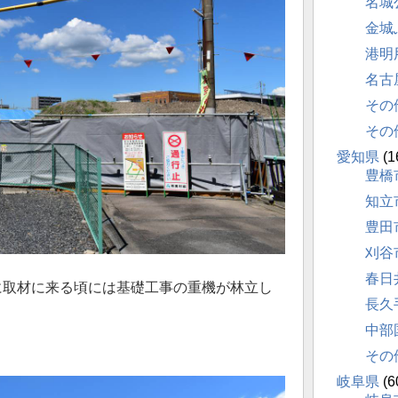
名城
金城
港明
名古
その
その
愛知県
(1
豊橋
知立
豊田
刈谷
春日
に取材に来る頃には基礎工事の重機が林立し
長久
中部
その
岐阜県
(6