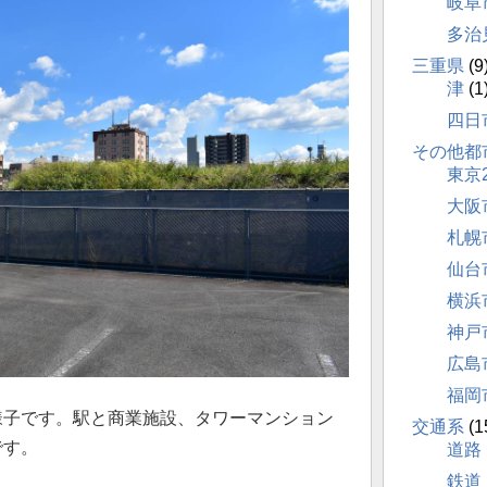
岐阜
多治
三重県
(9
津
(1
四日
その他都
東京
大阪
札幌
仙台
横浜
神戸
広島
福岡
様子です。駅と商業施設、タワーマンション
交通系
(1
です。
道路
鉄道