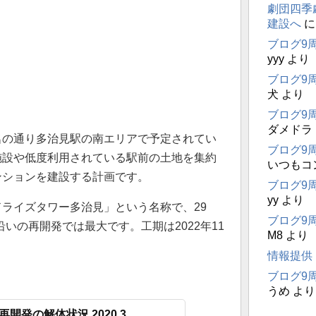
劇団四季
建設へ
ブログ9
yyy
より
ブログ9
犬
より
ブログ9
ダメドラ
名の通り多治見駅の南エリアで予定されてい
ブログ9
施設や低度利用されている駅前の土地を集約
いつもコ
ンションを建設する計画です。
ブログ9
yy
より
ライズタワー多治見」という名称で、29
ブログ9
沿いの再開発では最大です。工期は2022年11
M8
より
情報提供
ブログ9
うめ
より
開発の解体状況 2020.3