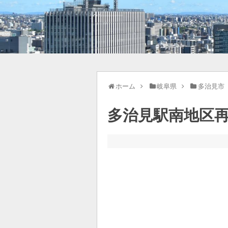
ホーム
岐阜県
多治見市
多治見駅南地区再開