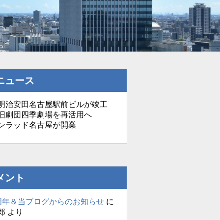
ニュース
治安田名古屋駅前ビルが竣工
劇団四季劇場を再活用へ
ンラッド名古屋が開業
メント
周年＆当ブログからのお知らせ
に
郎
より