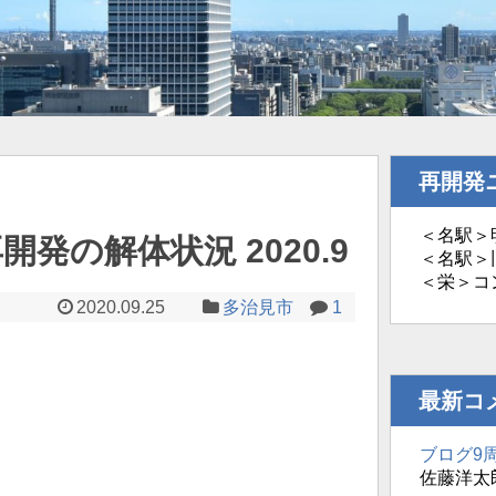
再開発
＜名駅＞明
発の解体状況 2020.9
＜名駅＞旧
＜栄＞コ
2020.09.25
多治見市
1
最新コ
ブログ9
佐藤洋太