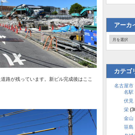
アーカ
カテゴ
た道路が残っています。新ビル完成後はここ
名古屋市
名駅
伏見
栄
(3
金山
笹島