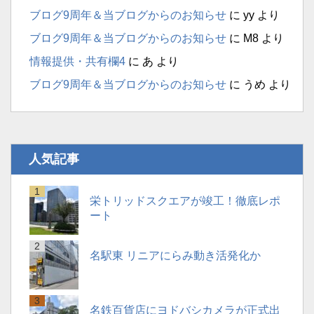
ブログ9周年＆当ブログからのお知らせ
に
yy
より
ブログ9周年＆当ブログからのお知らせ
に
M8
より
情報提供・共有欄4
に
あ
より
ブログ9周年＆当ブログからのお知らせ
に
うめ
より
人気記事
栄トリッドスクエアが竣工！徹底レポ
ート
名駅東 リニアにらみ動き活発化か
名鉄百貨店にヨドバシカメラが正式出