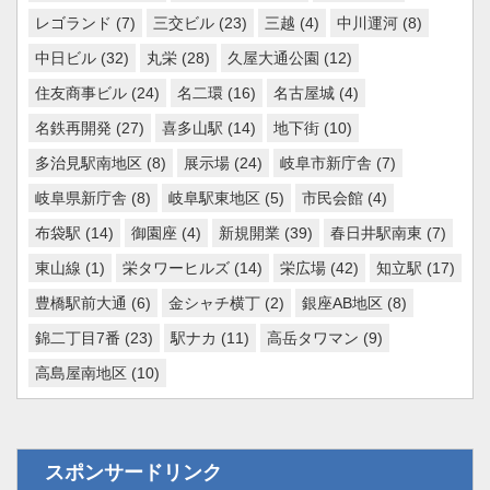
レゴランド
(7)
三交ビル
(23)
三越
(4)
中川運河
(8)
中日ビル
(32)
丸栄
(28)
久屋大通公園
(12)
住友商事ビル
(24)
名二環
(16)
名古屋城
(4)
名鉄再開発
(27)
喜多山駅
(14)
地下街
(10)
多治見駅南地区
(8)
展示場
(24)
岐阜市新庁舎
(7)
岐阜県新庁舎
(8)
岐阜駅東地区
(5)
市民会館
(4)
布袋駅
(14)
御園座
(4)
新規開業
(39)
春日井駅南東
(7)
東山線
(1)
栄タワーヒルズ
(14)
栄広場
(42)
知立駅
(17)
豊橋駅前大通
(6)
金シャチ横丁
(2)
銀座AB地区
(8)
錦二丁目7番
(23)
駅ナカ
(11)
高岳タワマン
(9)
高島屋南地区
(10)
スポンサードリンク