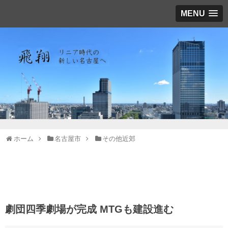
MENU
ホーム
名古屋市
その他近郊
劇団四季劇場が完成 MTGも建設進む