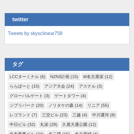
twitter
Tweets by skysclinear758
タグ
LCCターミナル
(6)
N2N3計画
(15)
ttf名古屋栄
(12)
ららぽーと
(15)
アジア大会
(24)
アスナル
(3)
グローバルゲート
(3)
ゲートタワー
(4)
ジブリパーク
(20)
ノリタケの森
(14)
リニア
(55)
レゴランド
(7)
三交ビル
(23)
三越
(4)
中川運河
(8)
中日ビル
(32)
丸栄
(28)
久屋大通公園
(12)
住友商事ビル
(24)
名二環
(16)
名古屋城
(4)