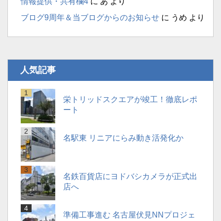
情報提供・共有欄4
に
あ
より
ブログ9周年＆当ブログからのお知らせ
に
うめ
より
人気記事
栄トリッドスクエアが竣工！徹底レポ
ート
名駅東 リニアにらみ動き活発化か
名鉄百貨店にヨドバシカメラが正式出
店へ
準備工事進む 名古屋伏見NNプロジェ