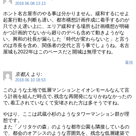
2018.06.08 13:13
ホント名古屋市のやる事は分かりません。緩和するにせよ
起案行動も判断も遅い。都市構想計画作成に着手するのが
只でさえ遅い上に、エリア緩和する場所も計画構想が明確
かつ計画的でないから廻りのデペも含めて動きようがな
い。興和の社長が漏らした「時代が変わらないと」と言う
のは市長を含め、関係者の交代と言う事でしょうね。名古
屋城も2022年はこのペースだと開城は無理ですね。
返信
京都人
より:
2018.06.10 18:53
このような土地で低層マンションとイオンモールなんて言
う計画を組んだ時点で､残念な再開発になりかねなかったの
で､着工されていなくて安堵された方は多そうですね。
やはり、ここは武蔵小杉のようなタワーマンション群が理
想です。
また「ノリタケの森」のような都市公園も隣接しているの
で、都会のオアシスのような雰囲気を、残念な低層建築で