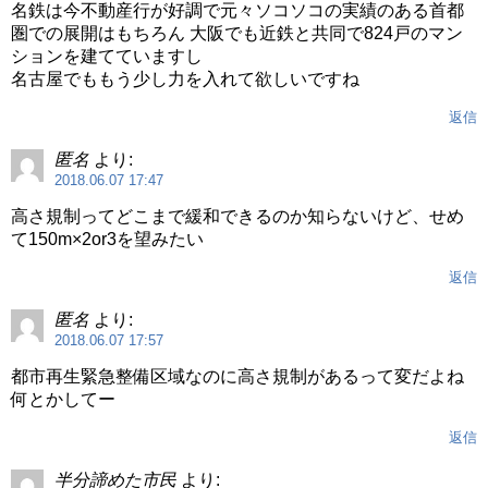
名鉄は今不動産行が好調で元々ソコソコの実績のある首都
圏での展開はもちろん 大阪でも近鉄と共同で824戸のマン
ションを建てていますし
名古屋でももう少し力を入れて欲しいですね
返信
匿名
より:
2018.06.07 17:47
高さ規制ってどこまで緩和できるのか知らないけど、せめ
て150m×2or3を望みたい
返信
匿名
より:
2018.06.07 17:57
都市再生緊急整備区域なのに高さ規制があるって変だよね
何とかしてー
返信
半分諦めた市民
より: