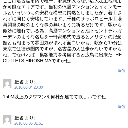
ここは名古屋市内で唯一、邪魔が入らない広大な土地利用
が可能なエリアです。当初の低層マンションとイオンモー
ルといういつもの安易な構想に愕然としましたが、着工さ
れずに同じく安堵しています。千種のサッポロビール工場
再開発の時のような事の無いように祈るだけです。駅から
微妙に離れている為、高層マンションと池下セントラルガ
ーデンのような名店を一軒家形式で造るとノリタケの記念
館とも相まって雰囲気が壊れず面白いかも。駅から15分は
東京では徒歩圏内ですが、名古屋の人は歩かないですから
ね。でなければ、集客能力を考慮すると広島に出来たTHE
OUTLETS HIROSHIMAですかね。
返信
匿名
より:
2018.06.04 23:30
150M以上のタワマンを何棟か建てて欲しいですね
返信
匿名
より:
2018.06.05 01:51