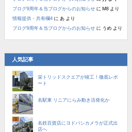
ブログ9周年＆当ブログからのお知らせ
に
M8
より
情報提供・共有欄4
に
あ
より
ブログ9周年＆当ブログからのお知らせ
に
うめ
より
人気記事
栄トリッドスクエアが竣工！徹底レポ
ート
名駅東 リニアにらみ動き活発化か
名鉄百貨店にヨドバシカメラが正式出
店へ