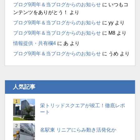
ブログ9周年＆当ブログからのお知らせ
に
いつもコ
ンテンツをありがとう！
より
ブログ9周年＆当ブログからのお知らせ
に
yy
より
ブログ9周年＆当ブログからのお知らせ
に
M8
より
情報提供・共有欄4
に
あ
より
ブログ9周年＆当ブログからのお知らせ
に
うめ
より
人気記事
栄トリッドスクエアが竣工！徹底レポ
ート
名駅東 リニアにらみ動き活発化か