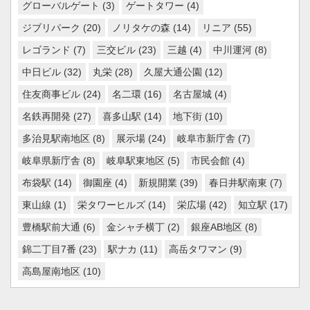
グローバルゲート
(3)
ゲートタワー
(4)
ジブリパーク
(20)
ノリタケの森
(14)
リニア
(55)
レゴランド
(7)
三交ビル
(23)
三越
(4)
中川運河
(8)
中日ビル
(32)
丸栄
(28)
久屋大通公園
(12)
住友商事ビル
(24)
名二環
(16)
名古屋城
(4)
名鉄再開発
(27)
喜多山駅
(14)
地下街
(10)
多治見駅南地区
(8)
展示場
(24)
岐阜市新庁舎
(7)
岐阜県新庁舎
(8)
岐阜駅東地区
(5)
市民会館
(4)
布袋駅
(14)
御園座
(4)
新規開業
(39)
春日井駅南東
(7)
東山線
(1)
栄タワーヒルズ
(14)
栄広場
(42)
知立駅
(17)
豊橋駅前大通
(6)
金シャチ横丁
(2)
銀座AB地区
(8)
錦二丁目7番
(23)
駅ナカ
(11)
高岳タワマン
(9)
高島屋南地区
(10)