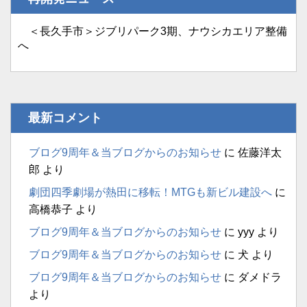
＜長久手市＞ジブリパーク3期、ナウシカエリア整備
へ
最新コメント
ブログ9周年＆当ブログからのお知らせ
に
佐藤洋太
郎
より
劇団四季劇場が熱田に移転！MTGも新ビル建設へ
に
高橋恭子
より
ブログ9周年＆当ブログからのお知らせ
に
yyy
より
ブログ9周年＆当ブログからのお知らせ
に
犬
より
ブログ9周年＆当ブログからのお知らせ
に
ダメドラ
より