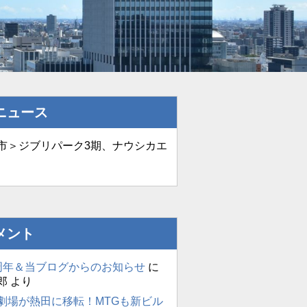
ニュース
＞ジブリパーク3期、ナウシカエ
メント
周年＆当ブログからのお知らせ
に
郎
より
劇場が熱田に移転！MTGも新ビル