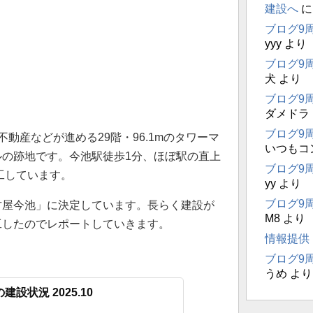
建設へ
ブログ9
yyy
より
ブログ9
犬
より
ブログ9
ダメドラ
ブログ9
動産などが進める29階・96.1mのタワーマ
いつもコ
の跡地です。今池駅徒歩1分、ほぼ駅の直上
ブログ9
工しています。
yy
より
ブログ9
古屋今池」に決定しています。長らく建設が
M8
より
工したのでレポートしていきます。
情報提供
ブログ9
うめ
より
建設状況 2025.10