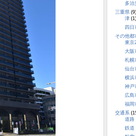
多治
三重県
(9
津
(1
四日
その他都
東京
大阪
札幌
仙台
横浜
神戸
広島
福岡
交通系
(1
道路
鉄道