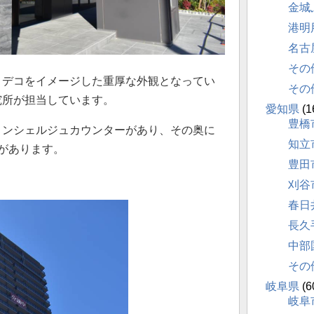
金城
港明
名古
その
・デコをイメージした重厚な外観となってい
その
究所が担当しています。
愛知県
(1
豊橋
コンシェルジュカウンターがあり、その奥に
知立
があります。
豊田
刈谷
春日
長久
中部
その
岐阜県
(6
岐阜