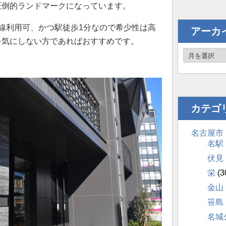
圧倒的ランドマークになっています。
線利用可、かつ駅徒歩1分なので希少性は高
アーカ
を気にしない方であればおすすめです。
カテゴ
名古屋市
名駅
伏見
栄
(3
金山
笹島
名城