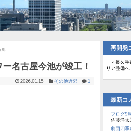
再開発
近郊
＜長久手市
ワー名古屋今池が竣工！
リア整備へ
2026.01.15
その他近郊
1
最新コ
ブログ9
佐藤洋太
劇団四季