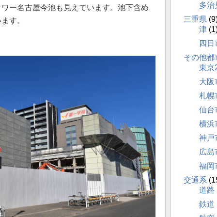
多治
タワー名古屋今池も見えています。池下含め
三重県
(9
います。
津
(1
四日
その他都
東京
大阪
札幌
仙台
横浜
神戸
広島
福岡
交通系
(1
道路
鉄道