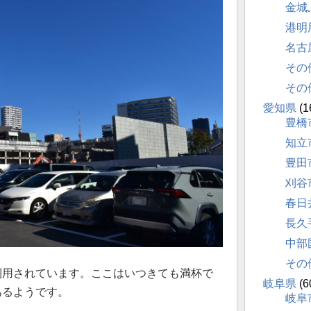
金城
港明
名古
その
その
愛知県
(1
豊橋
知立
豊田
刈谷
春日
長久
中部
その
利用されています。ここはいつきても満杯で
岐阜県
(6
あるようです。
岐阜