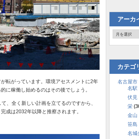
アーカ
カテゴ
が転がっています。環境アセスメントに2年
名古屋市
名駅
格的に稼働し始めるのはその後でしょう。
伏見
して、全く新しい計画を立てるのですから、
栄
(3
完成は2032年以降と推察されます。
金山
笹島
名城