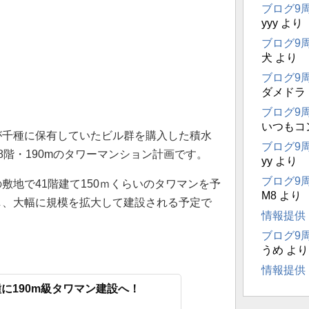
ブログ9
yyy
より
ブログ9
犬
より
ブログ9
ダメドラ
ブログ9
いつもコ
が千種に保有していたビル群を購入した積水
ブログ9
8階・190mのタワーマンション計画です。
yy
より
ブログ9
敷地で41階建て150ｍくらいのタワマンを予
M8
より
し、大幅に規模を拡大して建設される予定で
情報提供
ブログ9
うめ
より
情報提供
種に190m級タワマン建設へ！