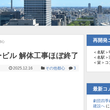
再開発
都心
＜名駅＞明
ビル 解体工事ほぼ終了
＜名駅＞旧
＜栄＞コ
2025.12.16
その他都心
3
最新コ
劇団四季
建設へ