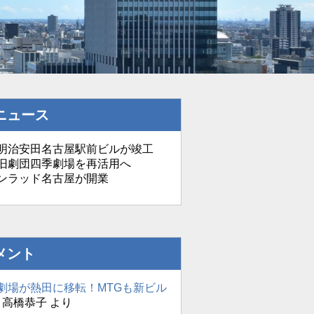
ニュース
治安田名古屋駅前ビルが竣工
劇団四季劇場を再活用へ
ンラッド名古屋が開業
メント
劇場が熱田に移転！MTGも新ビル
に
高橋恭子
より