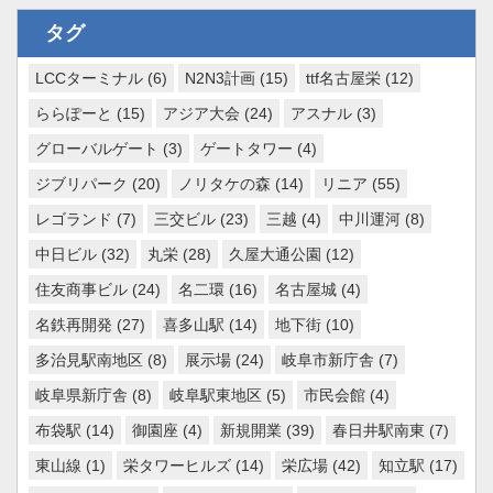
タグ
LCCターミナル
(6)
N2N3計画
(15)
ttf名古屋栄
(12)
ららぽーと
(15)
アジア大会
(24)
アスナル
(3)
グローバルゲート
(3)
ゲートタワー
(4)
ジブリパーク
(20)
ノリタケの森
(14)
リニア
(55)
レゴランド
(7)
三交ビル
(23)
三越
(4)
中川運河
(8)
中日ビル
(32)
丸栄
(28)
久屋大通公園
(12)
住友商事ビル
(24)
名二環
(16)
名古屋城
(4)
名鉄再開発
(27)
喜多山駅
(14)
地下街
(10)
多治見駅南地区
(8)
展示場
(24)
岐阜市新庁舎
(7)
岐阜県新庁舎
(8)
岐阜駅東地区
(5)
市民会館
(4)
布袋駅
(14)
御園座
(4)
新規開業
(39)
春日井駅南東
(7)
東山線
(1)
栄タワーヒルズ
(14)
栄広場
(42)
知立駅
(17)