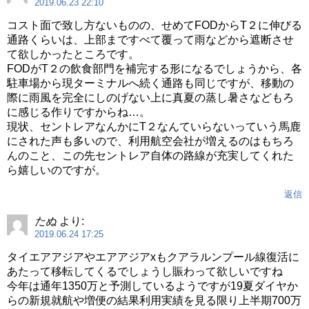
2019.06.23 22:10
コスト面で致し方ないものの、せめてFODからT２に伸びる
通路くらいは、上部まですべて覆って雨などから遮断させ
て欲しかったところです。
FODがT２の飲食部門を補完する形になるでしょうから、各
駐車場から現ターミナルへ続く通路も同じですが、移動の
際に雨風を完全にしのげない上に真夏の蒸し暑さなどもろ
に感じる作りですからね…。
現状、セントレアなんかにT２なんていらないっていう馬鹿
にされた声も多いので、利用航空会社が増えるのはもちろ
んのこと、この先セントレア自体の路線が充実してくれた
ら嬉しいのですが。
返信
たぬ
より:
2019.06.24 17:25
タイエアアジアやエアアジアxもクアラルンプール線復活に
あたって移転してくるでしょうし賑わって欲しいですね
今年は通年1350万と予測しているようですが19夏ダイヤか
らの新規就航や増便の結果利用実績を見る限り上半期700万