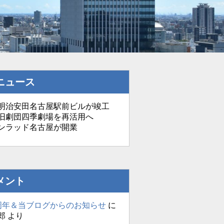
ニュース
治安田名古屋駅前ビルが竣工
劇団四季劇場を再活用へ
ンラッド名古屋が開業
メント
周年＆当ブログからのお知らせ
に
郎
より