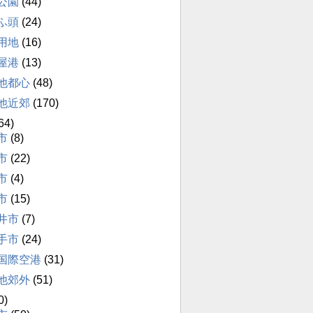
公園
(44)
ふ頭
(24)
用地
(16)
屋港
(13)
他都心
(48)
他近郊
(170)
64)
市
(8)
市
(22)
市
(4)
市
(15)
井市
(7)
手市
(24)
国際空港
(31)
他郊外
(51)
0)