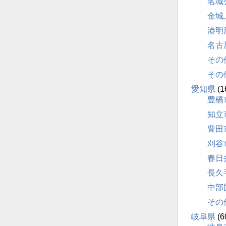
名城
金城
港明
名古
その
その
愛知県
(1
豊橋
知立
豊田
刈谷
春日
長久
中部
その
岐阜県
(6