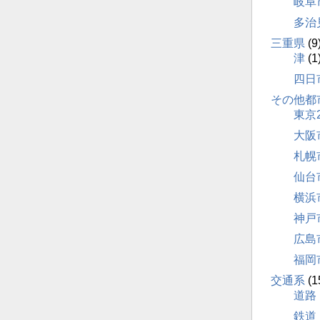
岐阜
多治
三重県
(9
津
(1
四日
その他都
東京
大阪
札幌
仙台
横浜
神戸
広島
福岡
交通系
(1
道路
鉄道