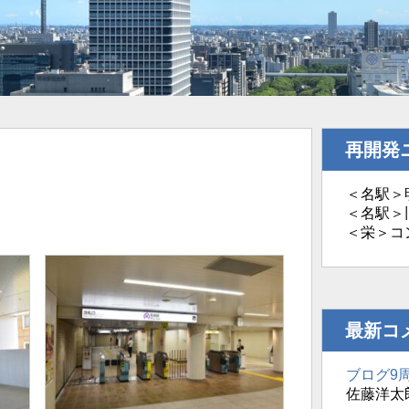
再開発
＜名駅＞明
＜名駅＞旧
＜栄＞コ
最新コ
ブログ9
佐藤洋太