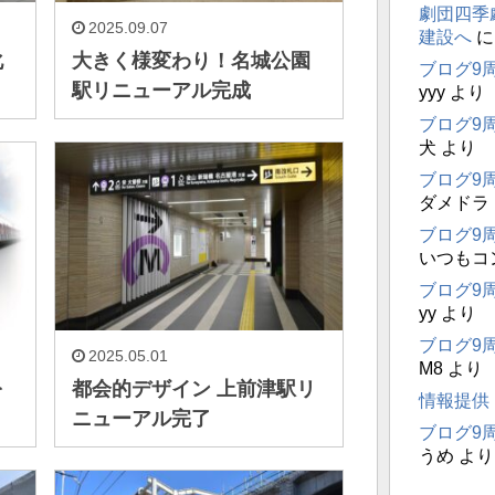
劇団四季
2025.09.07
建設へ
化
大きく様変わり！名城公園
ブログ9
駅リニューアル完成
yyy
より
ブログ9
犬
より
ブログ9
ダメドラ
ブログ9
いつもコ
ブログ9
yy
より
ブログ9
2025.05.01
M8
より
を
都会的デザイン 上前津駅リ
情報提供
ニューアル完了
ブログ9
うめ
より