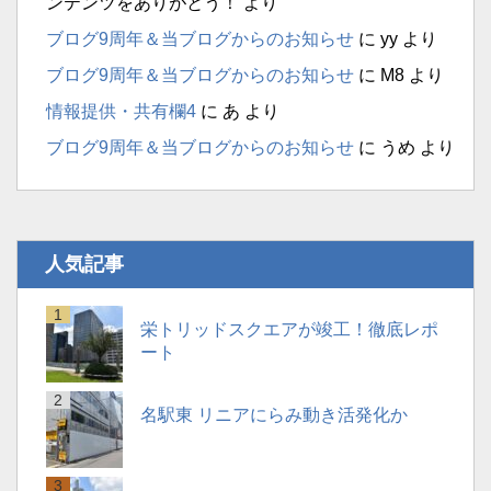
ンテンツをありがとう！
より
ブログ9周年＆当ブログからのお知らせ
に
yy
より
ブログ9周年＆当ブログからのお知らせ
に
M8
より
情報提供・共有欄4
に
あ
より
ブログ9周年＆当ブログからのお知らせ
に
うめ
より
人気記事
栄トリッドスクエアが竣工！徹底レポ
ート
名駅東 リニアにらみ動き活発化か