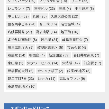
ジブリパーク
(20)
ノリタケの森
(14)
リニア
(55)
レゴランド
(7)
三交ビル
(23)
三越
(4)
中川運河
(8)
中日ビル
(32)
丸栄
(28)
久屋大通公園
(12)
住友商事ビル
(24)
名二環
(16)
名古屋城
(4)
名鉄再開発
(27)
喜多山駅
(14)
地下街
(10)
多治見駅南地区
(8)
展示場
(24)
岐阜市新庁舎
(7)
岐阜県新庁舎
(8)
岐阜駅東地区
(5)
市民会館
(4)
布袋駅
(14)
御園座
(4)
新規開業
(39)
春日井駅南東
(7)
東山線
(1)
栄タワーヒルズ
(14)
栄広場
(42)
知立駅
(17)
豊橋駅前大通
(6)
金シャチ横丁
(2)
銀座AB地区
(8)
錦二丁目7番
(23)
駅ナカ
(11)
高岳タワマン
(9)
高島屋南地区
(10)
スポンサードリンク