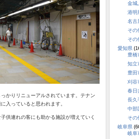
金城
港明
名古
その
その
愛知県
(1
豊橋
知立
豊田
刈谷
春日
しっかりリニューアルされています。テナン
長久
階に入っていると思われます。
中部
な子供連れの客にも助かる施設が増えていく
その
岐阜県
(6
岐阜