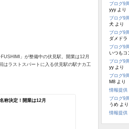
ブログ9
yyy
より
ブログ9
犬
より
ブログ9
ダメドラ
ブログ9
いつもコ
USHIMI」が整備中の伏見駅。開業は12月
ブログ9
回はラストスパートに入る伏見駅の駅ナカ工
yy
より
ブログ9
M8
より
情報提供
ブログ9
名称決定！開業は12月
うめ
より
情報提供