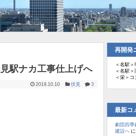
再開発
＜名駅＞明
伏見駅ナカ工事仕上げへ
＜名駅＞旧
＜栄＞コ
2019.10.10
伏見
3
最新コ
劇団四季
建設へ