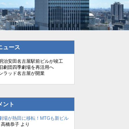
ニュース
治安田名古屋駅前ビルが竣工
劇団四季劇場を再活用へ
ンラッド名古屋が開業
メント
劇場が熱田に移転！MTGも新ビル
に
高橋恭子
より