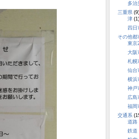
多治
三重県
(9
津
(1
四日
その他都
東京
大阪
札幌
仙台
横浜
神戸
広島
福岡
交通系
(1
道路
鉄道