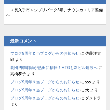
＜長久手市＞ジブリパーク3期、ナウシカエリア整備
へ
最新コメント
ブログ9周年＆当ブログからのお知らせ
に
佐藤洋太
郎
より
劇団四季劇場が熱田に移転！MTGも新ビル建設へ
に
高橋恭子
より
ブログ9周年＆当ブログからのお知らせ
に
yyy
より
ブログ9周年＆当ブログからのお知らせ
に
犬
より
ブログ9周年＆当ブログからのお知らせ
に
ダメドラ
より