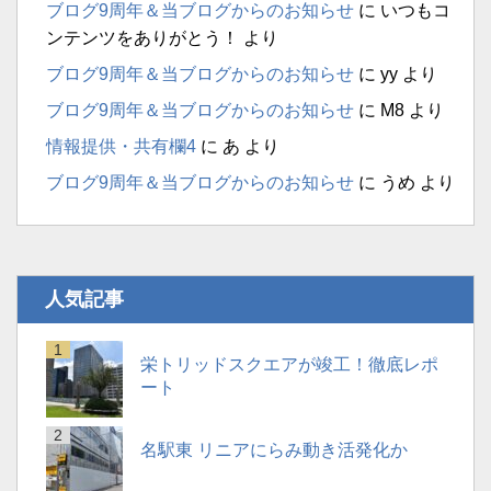
ブログ9周年＆当ブログからのお知らせ
に
いつもコ
ンテンツをありがとう！
より
ブログ9周年＆当ブログからのお知らせ
に
yy
より
ブログ9周年＆当ブログからのお知らせ
に
M8
より
情報提供・共有欄4
に
あ
より
ブログ9周年＆当ブログからのお知らせ
に
うめ
より
人気記事
栄トリッドスクエアが竣工！徹底レポ
ート
名駅東 リニアにらみ動き活発化か