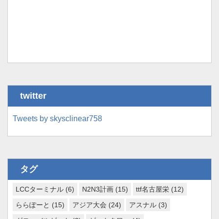
twitter
Tweets by skysclinear758
タグ
LCCターミナル
(6)
N2N3計画
(15)
ttf名古屋栄
(12)
ららぽーと
(15)
アジア大会
(24)
アスナル
(3)