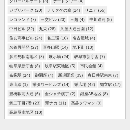
グローバルゲート
(3)
ゲートタワー
(4)
ジブリパーク
(20)
ノリタケの森
(14)
リニア
(55)
レゴランド
(7)
三交ビル
(23)
三越
(4)
中川運河
(8)
中日ビル
(32)
丸栄
(28)
久屋大通公園
(12)
住友商事ビル
(24)
名二環
(16)
名古屋城
(4)
名鉄再開発
(27)
喜多山駅
(14)
地下街
(10)
多治見駅南地区
(8)
展示場
(24)
岐阜市新庁舎
(7)
岐阜県新庁舎
(8)
岐阜駅東地区
(5)
市民会館
(4)
布袋駅
(14)
御園座
(4)
新規開業
(39)
春日井駅南東
(7)
東山線
(1)
栄タワーヒルズ
(14)
栄広場
(42)
知立駅
(17)
豊橋駅前大通
(6)
金シャチ横丁
(2)
銀座AB地区
(8)
錦二丁目7番
(23)
駅ナカ
(11)
高岳タワマン
(9)
高島屋南地区
(10)